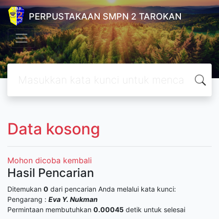
PERPUSTAKAAN SMPN 2 TAROKAN
Data kosong
Mohon dicoba kembali
Hasil Pencarian
Ditemukan
0
dari pencarian Anda melalui kata kunci:
Pengarang :
Eva Y. Nukman
Permintaan membutuhkan
0.00045
detik untuk selesai