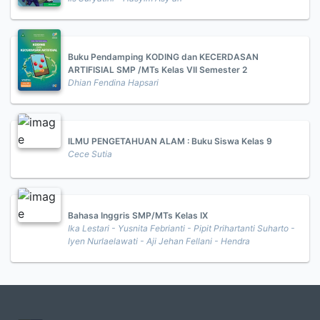
Buku Pendamping KODING dan KECERDASAN
ARTIFISIAL SMP /MTs Kelas VII Semester 2
Dhian Fendina Hapsari
ILMU PENGETAHUAN ALAM : Buku Siswa Kelas 9
Cece Sutia
Bahasa Inggris SMP/MTs Kelas IX
Ika Lestari - Yusnita Febrianti - Pipit Prihartanti Suharto -
Iyen Nurlaelawati - Aji Jehan Fellani - Hendra