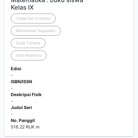
Matematika : buku siswa
Kelas IX
Yosep Dwi Kristanto
Muhammad Taqiyuddin
Elyda Yulfiana
Indra Rukmana
Edisi
-
ISBN/ISSN
-
Deskripsi Fisik
-
Judul Seri
-
No. Panggil
516.22 RUK m